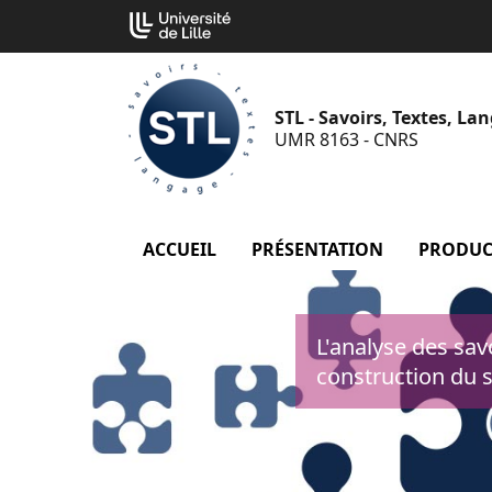
Aller
Cookies management panel
au
contenu
STL - Savoirs, Textes, La
UMR 8163 - CNRS
ACCUEIL
PRÉSENTATION
menu Prés
PRODUC
L'analyse des savo
construction du 