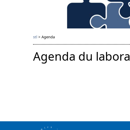
stl
>
Agenda
Agenda du labora