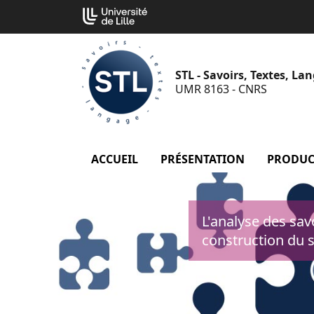
Aller
Cookies management panel
au
contenu
STL - Savoirs, Textes, La
UMR 8163 - CNRS
ACCUEIL
PRÉSENTATION
menu Prés
PRODUC
L'analyse des savo
construction du 