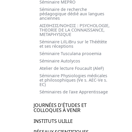
Séminaire MEPRO
Séminaire de recherche
pédagogique dédié aux langues
anciennes
AΙΣΘΗΣΙΣ/ΝΟΗΣΙΣ : PSYCHOLOGIE,
THEORIE DE LA CONNAISSANCE,
METAPHYSIQUE
Séminaire LilLiBru sur le Théétète
et ses réceptions
Séminaire Tusculana prooemia
Séminaire Autolycos
Atelier de lecture Foucault (AleF)
Séminaire Physiologies médicales
et philosophiques (Ve s. AEC-Ve s.
EC)
Séminaires de l'axe Apprentissage
JOURNÉES D'ÉTUDES ET
COLLOQUES À VENIR
INSTITUTS ULILLE