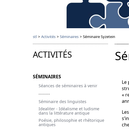
stl
>
Activités
>
Séminaires
>
Séminaire Syzetein
Sé
ACTIVITÉS
SÉMINAIRES
Le 
Séances de séminaires à venir
str
« r
ann
Séminaire des linguistes
Idealiter - Idéalisme et ludisme
Les
dans la littérature antique
s’i
Poésie, philosophie et rhétorique
che
antiques